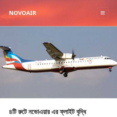
NOVOAIR
MENU
AND
WIDGETS
৪টি রুটে নভোএয়ার এর ফ্লাইট বৃদ্ধি