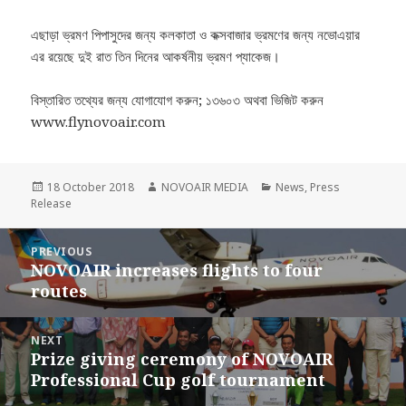
এছাড়া ভ্রমণ পিপাসুদের জন্য কলকাতা ও কক্সবাজার ভ্রমণের জন্য নভোএয়ার
এর রয়েছে দুই রাত তিন দিনের আকর্ষনীয় ভ্রমণ প্যাকেজ।
বিস্তারিত তথ্যের জন্য যোগাযোগ করুন; ১৩৬০৩ অথবা ভিজিট করুন
www.flynovoair.com
Posted
Author
Categories
18 October 2018
NOVOAIR MEDIA
News
,
Press
on
Release
Post
PREVIOUS
navigation
NOVOAIR increases flights to four
Previous
routes
post:
NEXT
Prize giving ceremony of NOVOAIR
Next
Professional Cup golf tournament
post: