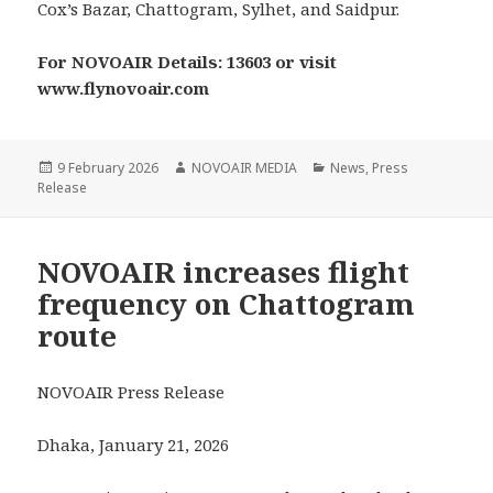
Cox’s Bazar, Chattogram, Sylhet, and Saidpur.
For NOVOAIR Details: 13603 or visit
www.flynovoair.com
Posted
Author
Categories
9 February 2026
NOVOAIR MEDIA
News
,
Press
on
Release
NOVOAIR increases flight
frequency on Chattogram
route
NOVOAIR Press Release
Dhaka, January 21, 2026