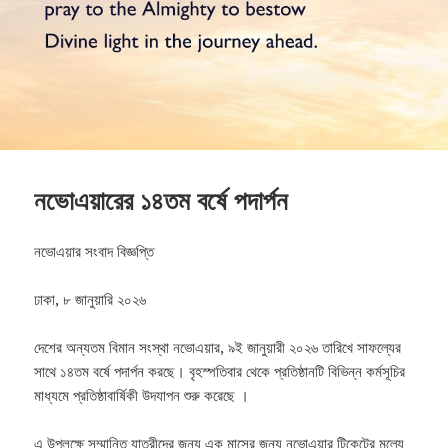
নভোএয়ারের ১৪তম বর্ষে পদার্পন
নভোএয়ার সংবাদ বিজ্ঞপ্তি
ঢাকা, ৮ জানুয়ারি ২০২৬
দেশের অন্যতম বিমান সংস্থা নভোএয়ার, ৯ই জানুয়ারী ২০২৬ তারিখে সাফল্যের
সাথে ১৪তম বর্ষে পদার্পন করছে। বৃহস্পতিবার থেকে প্রতিষ্ঠানটি বিভিন্ন কর্মসূচির
মাধ্যমে প্রতিষ্ঠাবার্ষিকী উদযাপন শুরু করেছে ।
এ উপলক্ষে সম্মানিত যাত্রীদের জন্য এক মাসের জন্য নভোএয়ার টিকেটের মূল্যে