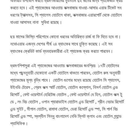
অফারটি উপভোগ করতে ভ্রমণকারীদের ন্যূনতম দুই জনের জন্য প্যাকেজটি ক্রয়
করতে হবে। এই প্যাকেজের আওতায় কক্সবাজার যাওয়া-আসার এয়ার টিকেট সব
ধরণের ট্যাক্সসহ, সি প্যালেস হোটেলে থাকা, কক্সবাজার এয়ারপোর্ট থেকে হোটেলে
যাওয়া আসাসহ নানা সুবিধা রয়েছে।
ছয় মাসের কিস্তি পরিশোধে কোনো ধরনের অতিরিক্ত চার্জ বা ফি দিতে হবে না।
নভোএয়ার এজন্য দেশের শীর্ষ ২৪ ব্যাংকের সাথে চুক্তি করেছে। এই সব
ব্যাংকের ক্রেডিট কার্ড ব্যবহারকারীরা এই প্যাকেজ ক্রয় করতে পারবেন।
ভ্রমণপিপাসুরা এই প্যাকেজের আওতায় কক্সবাজারের জনপ্রিয় ১৭টি হোটেলের
মধ্যে পছন্দনুযায়ী যেকোনো একটি হোটেলে থাকতে পারবেন, হোটেল রুম অনুযায়ী
প্যাকেজের মূল্য বৃদ্ধি পাবে। হোটেল গুলোর মধ্যে রয়েছে হোটেল সি প্যালেস,
উইনডি টেরেস , গ্রেস কক্স স্মার্ট হোটেল, হোটেল কল্লোল, নিসর্গ হোটেল এন্ড
রিসোর্ট , বেস্ট ওয়েস্টার্ন হেরিটেজ হোটেল , বেস্ট ওয়েস্টার্ন বে হিল, হোটেল কক্স টু
ডে , লং বিচ হোটেল , ওশান প্যারাডাইস হোটেল এন্ড রিসোর্ট , গ্রীন নেচার রিসোর্ট
এন্ড সুইট , সীগাল হোটেল, রামাদা হোটেল, ডেরা রিসোর্ট এন্ড স্পা, সি পার্ল বিচ
রিসোর্ট এন্ড স্পা, স্বপ্নীল সিন্ধু বাংলাদেশ নেভি ফ্লিট ক্লাব এবং হোটেল গ্র্যান্ড
প্যাসিফিক।