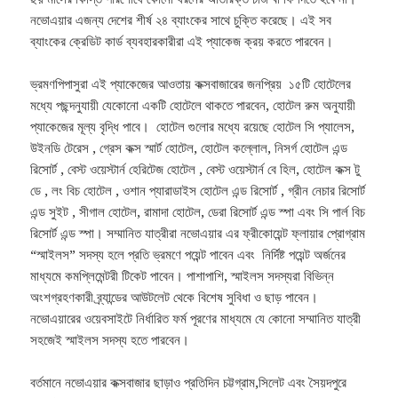
নভোএয়ার এজন্য দেশের শীর্ষ ২৪ ব্যাংকের সাথে চুক্তি করেছে। এই সব
ব্যাংকের ক্রেডিট কার্ড ব্যবহারকারীরা এই প্যাকেজ ক্রয় করতে পারবেন।
ভ্রমণপিপাসুরা এই প্যাকেজের আওতায় কক্সবাজারের জনপ্রিয় ১৫টি হোটেলের
মধ্যে পছন্দনুযায়ী যেকোনো একটি হোটেলে থাকতে পারবেন, হোটেল রুম অনুযায়ী
প্যাকেজের মূল্য বৃদ্ধি পাবে। হোটেল গুলোর মধ্যে রয়েছে হোটেল সি প্যালেস,
উইনডি টেরেস , গ্রেস কক্স স্মার্ট হোটেল, হোটেল কল্লোল, নিসর্গ হোটেল এন্ড
রিসোর্ট , বেস্ট ওয়েস্টার্ন হেরিটেজ হোটেল , বেস্ট ওয়েস্টার্ন বে হিল, হোটেল কক্স টু
ডে , লং বিচ হোটেল , ওশান প্যারাডাইস হোটেল এন্ড রিসোর্ট , গ্রীন নেচার রিসোর্ট
এন্ড সুইট , সীগাল হোটেল, রামাদা হোটেল, ডেরা রিসোর্ট এন্ড স্পা এবং সি পার্ল বিচ
রিসোর্ট এন্ড স্পা। সম্মানিত যাত্রীরা নভোএয়ার এর ফ্রীকোয়েন্ট ফ্লায়ার প্রোগ্রাম
“স্মাইলস” সদস্য হলে প্রতি ভ্রমণে পয়েন্ট পাবেন এবং নির্দিষ্ট পয়েন্ট অর্জনের
মাধ্যমে কমপ্লিমেন্টরী টিকেট পাবেন। পাশাপাশি, স্মাইলস সদস্যরা বিভিন্ন
অংশগ্রহণকারী ব্র্যান্ডের আউটলেট থেকে বিশেষ সুবিধা ও ছাড় পাবেন।
নভোএয়ারের ওয়েবসাইটে নির্ধারিত ফর্ম পূরণের মাধ্যমে যে কোনো সম্মানিত যাত্রী
সহজেই স্মাইলস সদস্য হতে পারবেন।
বর্তমানে নভোএয়ার কক্সবাজার ছাড়াও প্রতিদিন চট্টগ্রাম,সিলেট এবং সৈয়দপুরে