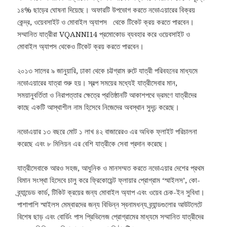
১৪% ছাড়ের ঘোষনা দিয়েছে। অফারটি উপভোগ করতে নভোএয়ারের বিক্রয়
কেন্দ্র, ওয়েবসাইট ও মোবাইল অ্যাপস থেকে টিকেট ক্রয় করতে পারবেন।
সম্মানিত যাত্রীরা VQANNI14 প্রমোকোড ব্যবহার করে ওয়েবসাইট ও
মোবাইল অ্যাপস থেকেও টিকেট ক্রয় করতে পারবেন।
২০১৩ সালের ৯ জানুয়ারি, ঢাকা থেকে চট্টগ্রাম রুটে যাত্রী পরিবহনের মাধ্যমে
নভোএয়ারের যাত্রা শুরু হয়। স্বল্প সময়ের মধ্যেই যাত্রীসেবার মান,
সময়ানুবর্তিতা ও নিরাপত্তার ক্ষেত্রে প্রতিষ্ঠানটি আকাশপথে ভ্রমণে যাত্রীদের
কাছে একটি আস্থাশীল নাম হিসেবে নিজেদের অবস্থান সুদৃঢ় করেছে।
নভোএয়ার ১৩ বছরে মোট ১ লাখ ৪২ বাজারেরও এর অধিক ফ্লাইট পরিচালনা
করেছে এবং ৮ মিলিয়ন এর বেশি যাত্রীকে সেবা প্রদান করেছে।
যাত্রীসেবাকে আরও সহজ, আধুনিক ও মানসম্মত করতে নভোএয়ার দেশের প্রথম
বিমান সংস্থা হিসেবে চালু করে ফ্রিকোয়েন্ট ফ্লায়ার প্রোগ্রাম ‘স্মাইলস’, কো-
ব্র্যান্ডেড কার্ড, টিকিট ক্রয়ের জন্য মোবাইল অ্যাপ এবং ওয়েব চেক-ইন সুবিধা।
পাশাপাশি স্মাইলস মেম্বারদের জন্য বিভিন্ন স্বনামধন্য ব্র্যান্ডগুলোর আউটলেটে
বিশেষ ছাড় এবং বোর্ডিং পাস প্রিভিলেজ প্রোগ্রামের মাধ্যমে সম্মানিত যাত্রীদের