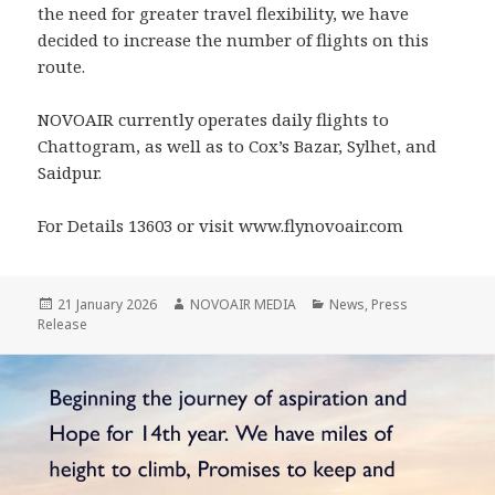
the need for greater travel flexibility, we have
decided to increase the number of flights on this
route.
NOVOAIR currently operates daily flights to
Chattogram, as well as to Cox’s Bazar, Sylhet, and
Saidpur.
For Details 13603 or visit www.flynovoair.com
Posted
Author
Categories
21 January 2026
NOVOAIR MEDIA
News
,
Press
on
Release