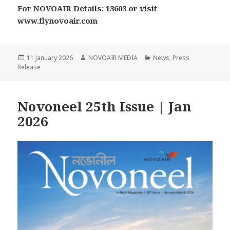
For NOVOAIR Details: 13603 or visit
www.flynovoair.com
Posted
Author
Categories
11 January 2026
NOVOAIR MEDIA
News
,
Press
on
Release
Novoneel 25th Issue | Jan
2026