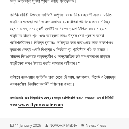
জন্য অতিরিক্ত সুবিধা প্রদান করছে প্রতিষ্ঠানটি।
প্রতিষ্ঠাবার্ষিকী উপলক্ষে সংশ্লিষ্ট কর্তৃপক্ষ, ব্যবসায়িক সহযোগী এবং সম্মানিত
যাত্রীদের শুভেচ্ছা জানিয়ে নভোএয়ারের ব্যবস্থাপনা পরিচালক জনাব মফিজুর
রহমান বলেন, সময়ানুবর্তী ফ্লাইট ও নিরাপদ ভ্রমণ নিশ্চিত করার মাধ্যমে
যাত্রীদের চাহিদা পূরণ এবং ভবিষ্যতে আরও উন্নত সেবা প্রদানে আমরা
প্রতিশ্রুতিবদ্ধ। বিভিন্ন চ্যালেঞ্জ অতিক্রম করে নভোএয়ার আজ আকাশপথে
ভ্রমণের ক্ষেত্রে একটি বিশ্বস্ত ও নির্ভরযোগ্য প্রতিষ্ঠানে পরিণত হয়েছে।
সামনের দিনগুলোতে অভ্যন্তরীণ ও আন্তর্জাতিক রুট সম্প্রসারণের মাধ্যমে
যাত্রীসেবা আরও উন্নত করাই আমাদের অঙ্গীকার।”
বর্তমানে নভোএয়ার প্রতিদিন ঢাকা থেকে চট্টগ্রাম, কক্সবাজার, সিলেট ও সৈয়দপুর
অভ্যন্তরীণ নিয়মিত ফ্লাইট পরিচালনা করছে।
নভোএয়ার এর বিস্তারিত তথ্যের জন্য যোগাযোগ করুন ১৩৬০৩ অথবা ভিজিট
করুন
www.flynovoair.com
Posted
Author
Categories
11 January 2026
NOVOAIR MEDIA
News
,
Press