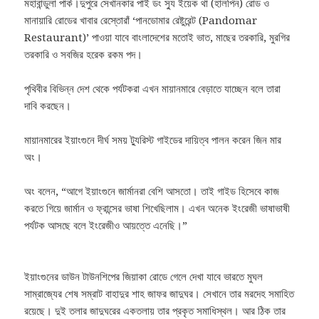
মহাবান্ডুলা পার্ক।
দুপুরে সেখানকার পাই ডং স্যু ইয়েক থা (হালপিন) রোড ও
মানায়ারি রোডের খাবার রেস্তোরাঁ ‘পানডোমার রেষ্টুরেন্ট (Pandomar
Restaurant)’ পাওয়া যাবে বাংলাদেশের মতোই ভাত, মাছের তরকারি, মুরগির
তরকারি ও সবজির হরেক রকম পদ।
পৃথিবীর বিভিন্ন দেশ থেকে পর্যটকরা এখন মায়ানমারে বেড়াতে যাচ্ছেন বলে তারা
দাবি করছেন।
মায়ানমারের ইয়াংগুনে দীর্ঘ সময় ট্যুরিস্ট গাইডের দায়িত্ব পালন করেন জিন মার
অং।
অং বলেন, “আগে ইয়াংগুনে জার্মানরা বেশি আসতো। তাই গাইড হিসেবে কাজ
করতে গিয়ে জার্মান ও ফ্রান্সের ভাষা শিখেছিলাম। এখন অনেক ইংরেজী ভাষাভাষী
পর্যটক আসছে বলে ইংরেজীও আয়ত্তে এনেছি।”
ইয়াংগুনের ডাউন টাউনশিপের জিয়াকা রোডে গেলে দেখা যাবে ভারতে মুঘল
সাম্রাজ্যের শেষ সম্রাট বাহাদুর শাহ জাফর জাদুঘর। সেখানে তার মরদেহ সমাহিত
রয়েছে। দুই তলার জাদুঘরের একতলায় তার প্রকৃত সমাধিস্থল। আর ঠিক তার