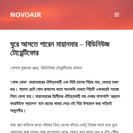
NOVOAIR
MENU
AND
WIDGETS
ঘুরে আসতে পারেন মায়ানমার – বিডিনিউজ
টোয়েন্টিফোর
গোলাম মুজতবা ধ্রুব, বিডিনিউজ টোয়েন্টিফোর ডটকম
‘খোক মোক’-মায়ানমারের ঐতিহ্যবাহী এক মিহি চালের পিঠার নাম, ভেতরে তরল
গুড়। পাতলা ছোট গোল রুমালের মতো অনেকটা দেখতে পিঠাটি একবারেই সহজে
গিলে ফেলা যায়। মায়ানমারের শিল্পীদের ঐতিহ্যবাহী নাচ দেখার পাশাপাশি ‘রয়্যাল
কারাউইক প্যালেস’ বসে রাতের খাবার সেরে ওই পিঠা উপভোগ করা সত্যিই
অতুলনীয়।
যারা অল্প কদিনের জন্য পরিবার নিয়ে দেশের বাইরে একটু নিজের মতো করে ঘুরে
বেড়ানোর কথা ভাবেন তারা বাংলাদেশ থেকে প্লেনে করে মাত্র দেড় ঘণ্টায় পৌঁছে