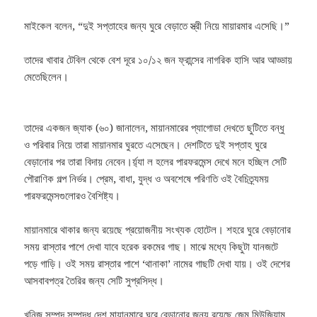
মাইকেল বলেন, “দুই সপ্তাহের জন্য ঘুরে বেড়াতে স্ত্রী নিয়ে মায়ারমার এসেছি।”
তাদের খাবার টেবিল থেকে বেশ দূরে ১০/১২ জন ফ্রান্সের নাগরিক হাসি আর আড্ডায়
মেতেছিলেন।
তাদের একজন জ্যাক (৬০) জানালেন, মায়ানমারের প্যাগোডা দেখতে ছুটিতে বন্ধু
ও পরিবার নিয়ে তারা মায়ানমার ঘুরতে এসেছেন। দেশটিতে দুই সপ্তাহ ঘুরে
বেড়ানোর পর তারা বিদায় নেবেন।
র্য়্যা ল হলের পারফরমেন্স দেখে মনে হচ্ছিল সেটি
পৌরাণিক গল্প নির্ভর। প্রেম, বাধা, যুদ্ধ ও অবশেষে পরিণতি ওই বৈচিত্র্যময়
পারফরমেন্সগুলোরও বৈশিষ্ট্য।
মায়ানমারে থাকার জন্য রয়েছে প্রয়োজনীয় সংখ্যক হোটেল। শহরে ঘুরে বেড়ানোর
সময় রাস্তার পাশে দেখা যাবে হরেক রকমের গাছ। মাঝে মধ্যে কিছুটা যানজটে
পড়ে গাড়ি। ওই সময় রাস্তার পাশে ‘থানাকা’ নামের গাছটি দেখা যায়। ওই দেশের
আসবাবপত্র তৈরির জন্য সেটি সুপ্রসিদ্ধ।
খনিজ সম্পদ সম্পৃদ্ধ দেশ মায়ানমারে ঘুরে বেড়ানোর জন্য রয়েছে জেম মিউজিয়াম