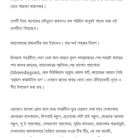
যেতে পারবেন মায়ানমার।
দেশটি নিয়ে অনেকের কৌতুহল থাকলেও কম পরিচিত মানুষই পাবেন যারা ওই
দেশটিতে গিয়েছেন।
মায়ানমারের রাজধানীর নাম ইয়াংগুন। যার অর্থ শক্রুর বিনাশ।
ছিমছাম শহরটিতে গেলে দেখা যাবে ভারতে মুঘল সাম্রাজ্যের শেষ সম্রাট বাহাদুর
শাহ জাফর জাদুঘর, মায়ানমারের প্রসিদ্ধ স্যে ডাগোন প্যাগোডা
(Shwedagon), জেম মিউজিয়াম অ্যান্ড জেমস মার্ট, জাহাজের আদলে তৈরি
‘রয়্যাল কারাউইক হল’। যেখানে রাতের খাবার খেতে খেতে ঐতিহ্যবাহী নৃত্য ও
গীত উপভোগ করা যায়।
এছাড়াও হালকা রোদে বাসে করে শহরটিতে ঘুরে বেড়ালে দেখা যাবে সেখানকার
জেনারেল হাসপাতাল, মিশনারি স্কুল, ছেলেদের স্টেট হাই স্কুল, মেয়েদের আলাদা
স্কুল, সু ই প্যাগোড়া, সোডাগোন প্যাগোডা, সূচির বাসভবন, মায়ানমার পারলামেন্ট,
সেখানকার আসবাবপত্র তৈরিতে ব্যবহার হওয়া টিক ট্রি, বো গক মার্কেট,