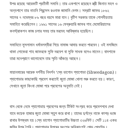
উপর রয়েছে আরেকটি প্রতীকী সমাধি। তার একপাশে রয়েছেন স্ত্রী জিনাত মহল ও
অন্যপাশে তার নাতনি প্রিন্সেস রওনাক জামানি বেগম।
সম্রাট জাফর ১৮৬২
সালের ৭ নভেম্বর ৮৯ বছর বয়সে মারা যান। বৃটিশ সরকার তাকে গোপনীয়তায়
সমাহিত করেছিলেন। ১৯৯১ সালের ১৬ ফেব্রুয়ারি জাফর শাহ মেমোরিয়ালের
কনস্ট্রাকশন কাজ চলার সময় তার মরদেহ আবিষ্কার হয়েছিল।
সমাধিতে মুসলামান ধর্মাবলম্বীরা গিয়ে নামাজ আদায় করতে পারবেন। ওই মসজিদে
থাকা লোকেরা শাহ জাফরকে সুফি দরবেশ বা সুফি সাধক বলেও মানেন। বাদশাকে
তারা মনেপ্রাণে ভালোবেসে তার স্মৃতি আঁকড়ে আছেন।
মায়ানমারের আরেক দর্শনীয় নিদর্শন ‘স্যে ডাগোন প্যাগোডা (Shwedagon)।
প্যাগোডার কাছাকাছি প্রবেশ করতেই জুতা মোজা খোলা শুরু করতে হয়। কারণ,
সেখানে জুতা কিংবা মোজা পরে প্রবেশের অনুমতি নেই।
বাস থেকে নেমে প্যাগোডায় প্রবেশের জন্য টিকিট সংগ্রহ করে প্রবেশপথে দেখা
যাবে কয়েক হাজার জুতা মোজা স্তুপ করে রাখা। তাদের দুর্গন্ধে নাকে কাপড় গুজে
রাখার উপক্রম হয়।
স্যে ডাগোন প্যাগোডাটির উচ্চতা ৩২৬ফিট। সেটি ১১৪ একর
জমির উপর তৈরি। প্যাগোডার উপরের অংশের অধিকাংশই গোল্ড প্লেটেড।