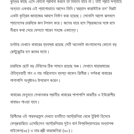
বুদ্ধের কাছে এসে কোনো প্রার্থনা করলে তা বিফলে যাবে না। তাই প্রতি সপ্তাহে
অন্তত একবার এই প্যাগোডাতে আসেন তিনি।
‘রয়্যাল কারাউইক হল’ বিরাট
একটা কৃত্রিম জাহাজের আদলে নির্মাণ করা হয়েছে। সোনালি আলো ঝলমলে
প্যালেসের চারদিকে জল টলমল করে। জলের ধারে বসে প্রিয়জনের সঙ্গে বসে
নীরবে কথা সেরে ফেলতে পারেন সহজে একান্তে।
হলটায় যেখানে খাবারের ব্যবস্থা রয়েছে সেটি অনেকটা বাংলাদেশের কোনো বড়
রেস্টুরেন্টের হল রুমের মতো।
চারদিকে ছোট বড় টেবিলের ঠিক সামনে রয়েছে মঞ্চ। সেখানে মায়ারমারের
ঐতিহ্যবাহী গান ও নাচ পরিবেশনে ব্যস্ত থাকেন শিল্পীরা। দর্শকরা খাবারের
পাশাপাশি অনুষ্ঠানও উপভোগ করেন।
খাবারের মেন্যুতে সেখানকার স্থানীয় খাবারের পাশাপাশি ভারতীয় ও ইউরোপীয়
খাবারও পাওয়া যাবে।
শিল্পীদের ওই পারফরমেন্স দেখতে হলটিতে অস্ট্রেলিয়া থেকে টুরিস্ট হিসেবে
ফেব্রুয়ারিতে এসেছিলেন অস্ট্রেলিয়ার সুইন বার্ন বিশ্ববিদ্যালয়ের অধ্যাপক
মাইকেল(৬৫) ও তার স্ত্রী ভারজেনিয়া (৬০)।