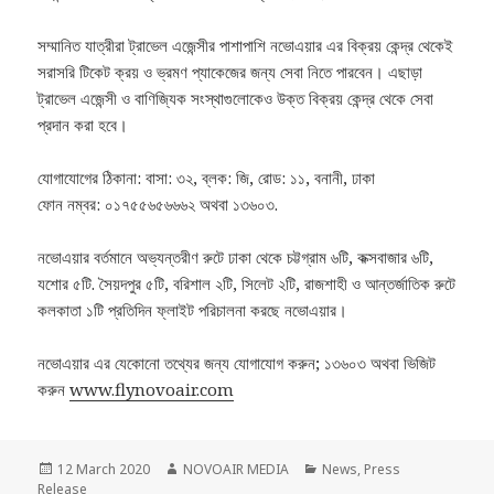
সম্মানিত যাত্রীরা ট্রাভেল এজেন্সীর পাশাপাশি নভোএয়ার এর বিক্রয় কেন্দ্র থেকেই
সরাসরি টিকেট ক্রয় ও ভ্রমণ প্যাকেজের জন্য সেবা নিতে পারবেন। এছাড়া
ট্রাভেল এজেন্সী ও বাণিজ্যিক সংস্থাগুলোকেও উক্ত বিক্রয় কেন্দ্র থেকে সেবা
প্রদান করা হবে।
যোগাযোগের ঠিকানা: বাসা: ৩২, ব্লক: জি, রোড: ১১, বনানী, ঢাকা
ফোন নম্বর: ০১৭৫৫৬৫৬৬৬২ অথবা ১৩৬০৩.
নভোএয়ার বর্তমানে অভ্যন্তরীণ রুটে ঢাকা থেকে চট্টগ্রাম ৬টি, কক্সবাজার ৬টি,
যশোর ৫টি. সৈয়দপুর ৫টি, বরিশাল ২টি, সিলেট ২টি, রাজশাহী ও আন্তর্জাতিক রুটে
কলকাতা ১টি প্রতিদিন ফ্লাইট পরিচালনা করছে নভোএয়ার।
নভোএয়ার এর যেকোনো তথ্যের জন্য যোগাযোগ করুন; ১৩৬০৩ অথবা ভিজিট
করুন
www.flynovoair.com
Posted
Author
Categories
12 March 2020
NOVOAIR MEDIA
News
,
Press
on
Release