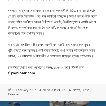
বাংলাদেশের ক্লাবগুলোর মধ্যে রয়েছে ঢাকা আবাহনী লিমিটেড, ঢাকা মোহামেডান
স্পোর্টিং ক্লাব লিমিটেড ও চট্টগ্রাম আবাহনী লিমিটেড। বিদেশী ক্লাবগুলোর মধ্যে
রয়েছে দক্ষিণ কোরিয়ার পচেয়ন সিটিজেনস এফসি, কিরগিজস্তানের এফসি আলগা
বিশকেক, আফগানিস্তানের শাহিন আসমায়ী, নেপালের মানাং মার্সিয়াংদি ও
মালদ্বীপের টিসি স্পোর্টস ক্লাব।
নভোএয়ার সামাজিক দায়িত্ববোধ থেকেই সব সময়ই নানা ধরনের খেলাধুলার
পৃষ্ঠপোষকতা করে আসছে। সেই ধারাবাহিকতায় শেখ কামাল আন্তর্জাতিক ক্লাব
কাপ-২০১৭ জমজমাট ও আকর্ষনীয় এ আয়োজনে সম্পৃক্ত হয়েছে নভোএয়ার।
বিস্তারিত তথ্যের জন্য যোগাযোগ করুন; ১৩৬০৩ অথবা ভিজিট করুন
flynovoair.com
Posted
Author
Categories
15 February 2017
NOVOAIR MEDIA
News
,
Press
on
Release
Post