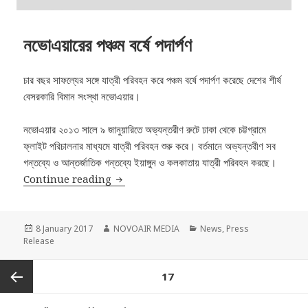
নভোএয়ারের পঞ্চম বর্ষে পদার্পণ
চার বছর সাফল্যের সঙ্গে যাত্রী পরিবহন করে পঞ্চম বর্ষে পদার্পণ করেছে দেশের শীর্ষ
বেসরকারি বিমান সংস্থা নভোএয়ার।
নভোএয়ার ২০১৩ সালে ৯ জানুয়ারিতে অভ্যন্তরীণ রুটে ঢাকা থেকে চট্টগ্রামে
ফ্লাইট পরিচালনার মাধ্যমে যাত্রী পরিবহন শুরু করে। বর্তমানে অভ্যন্তরীণ সব
গন্তব্যে ও আন্তর্জাতিক গন্তব্যে ইয়াঙ্গুন ও কলকাতায় যাত্রী পরিবহন করছে।
নভোএয়ারের পঞ্চম বর্ষে পদার্পণ
Continue reading
Posted
Author
Categories
8 January 2017
NOVOAIR MEDIA
News
,
Press
on
Release
Posts
PAGE
17
pagination