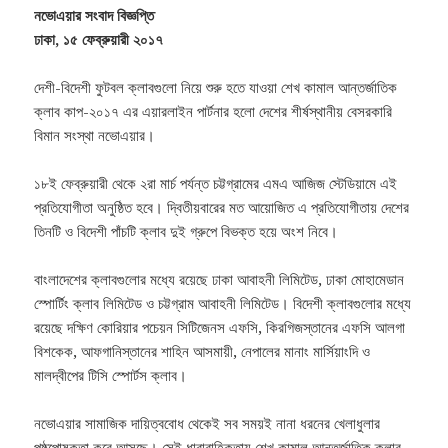
নভোএয়ার সংবাদ বিজ্ঞপ্তি
ঢাকা, ১৫ ফেব্রুয়ারী ২০১৭
দেশী-বিদেশী ফুটবল ক্লাবগুলো নিয়ে শুরু হতে যাওয়া শেখ কামাল আন্তর্জাতিক
ক্লাব কাপ-২০১৭ এর এয়ারলাইন পার্টনার হলো দেশের শীর্ষস্থানীয় বেসরকারি
বিমান সংস্থা নভোএয়ার।
১৮ই ফেব্রুয়ারী থেকে ২রা মার্চ পর্যন্ত চট্টগ্রামের এমএ আজিজ স্টেডিয়ামে এই
প্রতিযোগীতা অনুষ্ঠিত হবে। দ্বিতীয়বারের মত আয়োজিত এ প্রতিযোগীতায় দেশের
তিনটি ও বিদেশী পাঁচটি ক্লাব দুই গ্রুপে বিভক্ত হয়ে অংশ নিবে।
বাংলাদেশের ক্লাবগুলোর মধ্যে রয়েছে ঢাকা আবাহনী লিমিটেড, ঢাকা মোহামেডান
স্পোর্টিং ক্লাব লিমিটেড ও চট্টগ্রাম আবাহনী লিমিটেড। বিদেশী ক্লাবগুলোর মধ্যে
রয়েছে দক্ষিণ কোরিয়ার পচেয়ন সিটিজেনস এফসি, কিরগিজস্তানের এফসি আলগা
বিশকেক, আফগানিস্তানের শাহিন আসমায়ী, নেপালের মানাং মার্সিয়াংদি ও
মালদ্বীপের টিসি স্পোর্টস ক্লাব।
নভোএয়ার সামাজিক দায়িত্ববোধ থেকেই সব সময়ই নানা ধরনের খেলাধুলার
পৃষ্ঠপোষকতা করে আসছে। সেই ধারাবাহিকতায় শেখ কামাল আন্তর্জাতিক ক্লাব