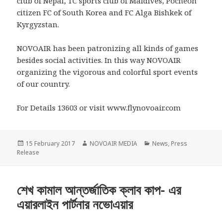
club of Nepal, TC sports club of Maldives, Pocheon
citizen FC of South Korea and FC Alga Bishkek of
Kyrgyzstan.
NOVOAIR has been patronizing all kinds of games
besides social activities. In this way NOVOAIR
organizing the vigorous and colorful sport events
of our country.
For Details 13603 or visit www.flynovoair.com
Posted
Author
Categories
15 February 2017
NOVOAIR MEDIA
News
,
Press
on
Release
শেখ কামাল আন্তর্জাতিক ক্লাব কাপ- এর
এয়ারলাইন পার্টনার নভোএয়ার