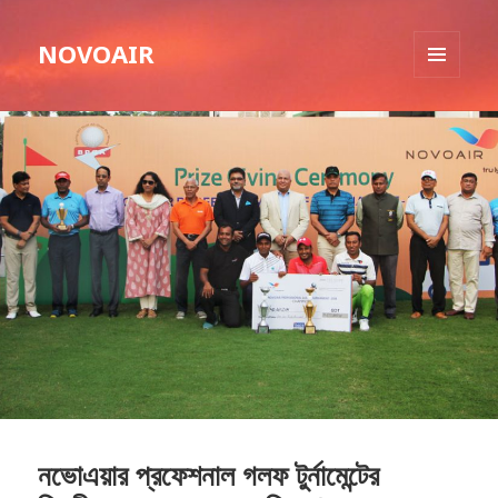
NOVOAIR
MENU
AND
WIDGETS
নভোএয়ার প্রফেশনাল গলফ টুর্নামেন্টের