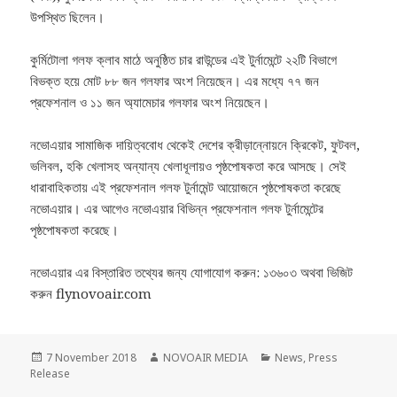
উপস্থিত ছিলেন।
কুর্মিটোলা গলফ ক্লাব মাঠে অনুষ্ঠিত চার রাউন্ডের এই টুর্নামেন্টে ২২টি বিভাগে
বিভক্ত হয়ে মোট ৮৮ জন গলফার অংশ নিয়েছেন। এর মধ্যে ৭৭ জন
প্রফেশনাল ও ১১ জন অ্যামেচার গলফার অংশ নিয়েছেন।
নভোএয়ার সামাজিক দায়িত্ববোধ থেকেই দেশের ক্রীড়ান্নোয়নে ক্রিকেট, ফুটবল,
ভলিবল, হকি খেলাসহ অন্যান্য খেলাধূলায়ও পৃষ্ঠপোষকতা করে আসছে। সেই
ধারাবাহিকতায় এই প্রফেশনাল গলফ টুর্নামেন্ট আয়োজনে পৃষ্ঠপোষকতা করেছে
নভোএয়ার। এর আগেও নভোএয়ার বিভিন্ন প্রফেশনাল গলফ টুর্নামেন্টের
পৃষ্ঠপোষকতা করেছে।
নভোএয়ার এর বিস্তারিত তথ্যের জন্য যোগাযোগ করুন: ১৩৬০৩ অথবা ভিজিট
করুন flynovoair.com
Posted
Author
Categories
7 November 2018
NOVOAIR MEDIA
News
,
Press
on
Release